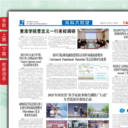
导
航
上
期
下
期
校
报
动
态