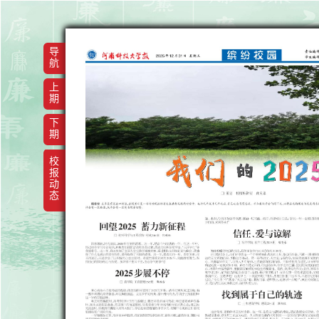
导
航
上
期
下
期
校
报
动
态